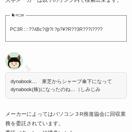
PC3R
PC3R : : ??ʎВc?@?l ?p?¥?R??3R???i????
dynabook… 東芝からシャープ傘下になって
dynabook(株)になったのね…（しみじみ
メーカーによってはパソコン３R推進協会に回収業
務を委託されています。